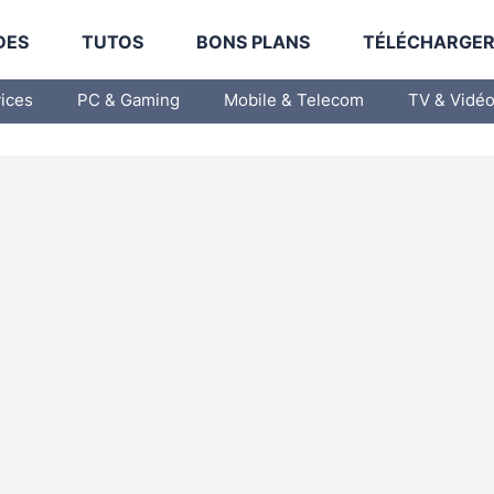
DES
TUTOS
BONS PLANS
TÉLÉCHARGE
vices
PC & Gaming
Mobile & Telecom
TV & Vidé