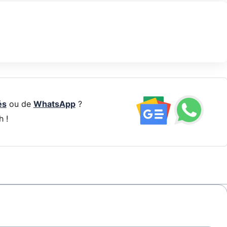
és
ou de
WhatsApp
?
h !