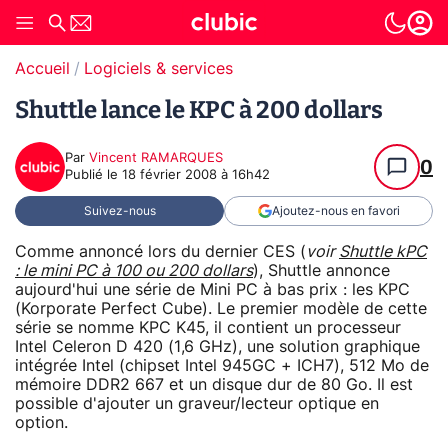
Accueil
Logiciels & services
Shuttle lance le KPC à 200 dollars
Par
Vincent RAMARQUES
0
Publié le
18 février 2008 à 16h42
Suivez-nous
Ajoutez-nous en favori
Comme annoncé lors du dernier CES (
voir
Shuttle kPC
: le mini PC à 100 ou 200 dollars
), Shuttle annonce
aujourd'hui une série de Mini PC à bas prix : les KPC
(Korporate Perfect Cube). Le premier modèle de cette
série se nomme KPC K45, il contient un processeur
Intel Celeron D 420 (1,6 GHz), une solution graphique
intégrée Intel (chipset Intel 945GC + ICH7), 512 Mo de
mémoire DDR2 667 et un disque dur de 80 Go. Il est
possible d'ajouter un graveur/lecteur optique en
option.