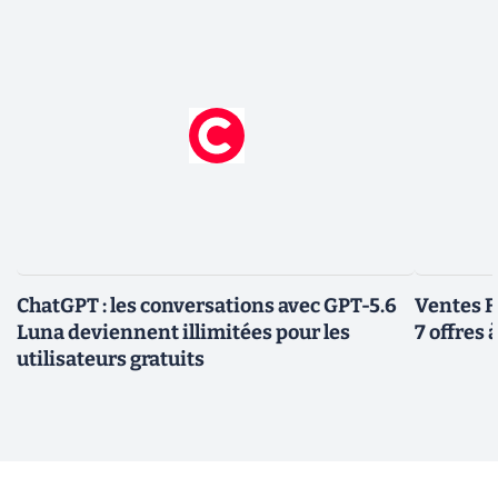
ChatGPT : les conversations avec GPT-5.6
Ventes F
Luna deviennent illimitées pour les
7 offres 
utilisateurs gratuits