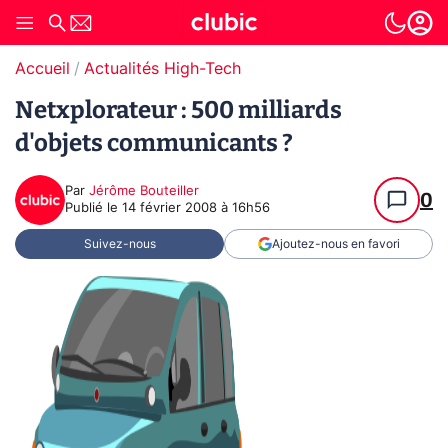
Accueil
Actualités High-Tech
Netxplorateur : 500 milliards
d'objets communicants ?
Par
Jérôme Bouteiller
0
Publié le
14 février 2008 à 16h56
Suivez-nous
Ajoutez-nous en favori