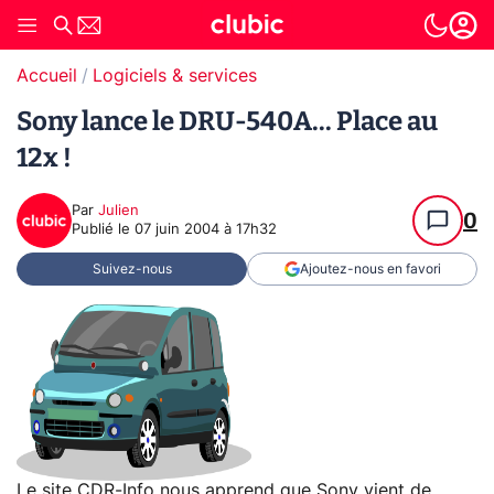
Accueil
Logiciels & services
Sony lance le DRU-540A... Place au
12x !
Par
Julien
0
Publié le
07 juin 2004 à 17h32
Suivez-nous
Ajoutez-nous en favori
Le site CDR-Info nous apprend que Sony vient de