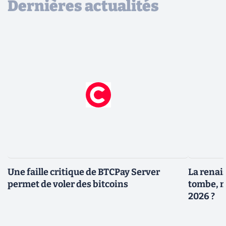
Dernières actualités
Une faille critique de BTCPay Server
La renais
permet de voler des bitcoins
tombe, m
2026 ?