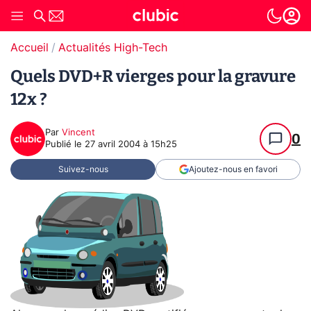
Accueil
Actualités High-Tech
Quels DVD+R vierges pour la gravure
12x ?
Par
Vincent
0
Publié le
27 avril 2004 à 15h25
Suivez-nous
Ajoutez-nous en favori