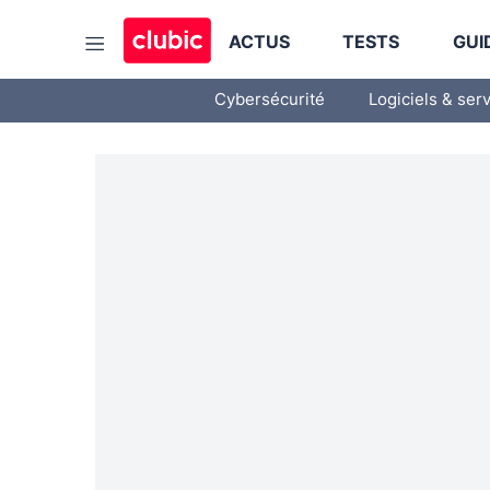
ACTUS
TESTS
GUI
Cybersécurité
Logiciels & ser