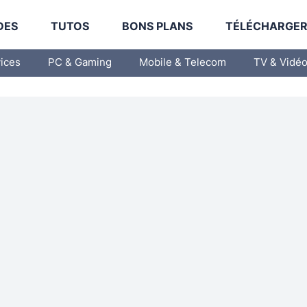
DES
TUTOS
BONS PLANS
TÉLÉCHARGE
vices
PC & Gaming
Mobile & Telecom
TV & Vidé