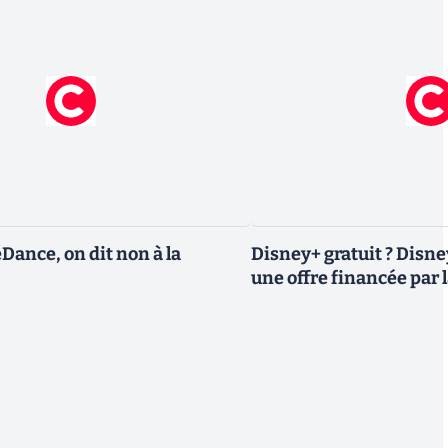
eDance, on dit non à la
Disney+ gratuit ? Disn
une offre financée par l