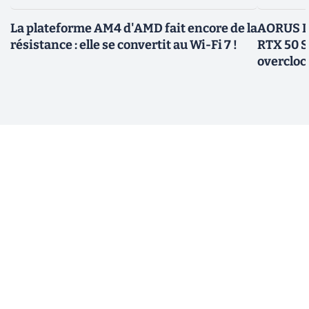
La plateforme AM4 d'AMD fait encore de la
AORUS In
résistance : elle se convertit au Wi-Fi 7 !
RTX 50 S
overcloc