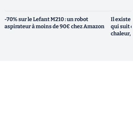
-70% sur le Lefant M210 : un robot
Il existe
aspirateur à moins de 90€ chez Amazon
qui suit 
chaleur, 