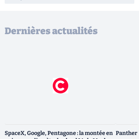
Dernières actualités
SpaceX, Google, Pentagone : la montée en
Panther L