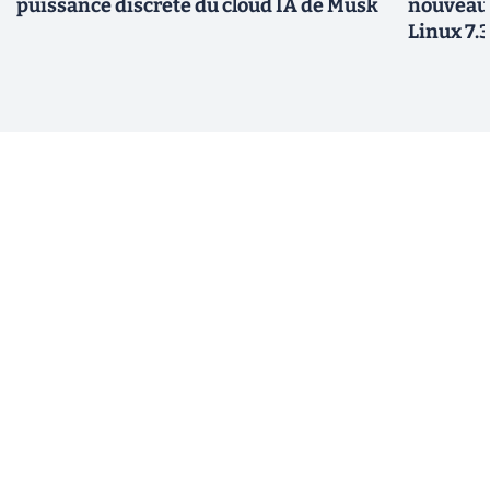
puissance discrète du cloud IA de Musk
nouveau
Linux 7.