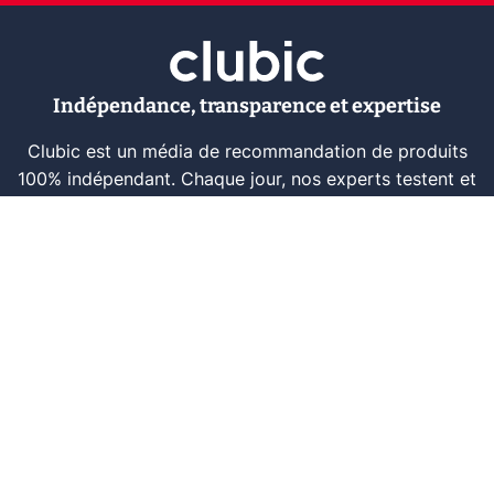
Indépendance, transparence et expertise
Clubic est un média de recommandation de produits
100% indépendant. Chaque jour, nos experts testent et
comparent des produits et services technologiques
pour vous informer et vous aider à consommer
intelligemment.
À propos
Nous contacter
Référencer un logiciel
Marques tech
Événements tech
Archives
RSS