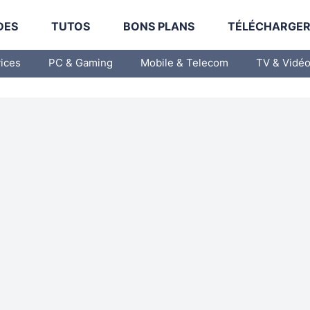
DES
TUTOS
BONS PLANS
TÉLÉCHARGE
vices
PC & Gaming
Mobile & Telecom
TV & Vidé