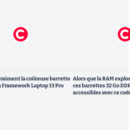
vraiment la coûteuse barrette
Alors que la RAM explos
Framework Laptop 13 Pro
ces barrettes 32 Go DD
accessibles avec ce co