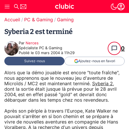
Accueil
PC & Gaming
Gaming
Syberia 2 est terminé
Par
Nerces
0
Spécialiste PC & Gaming
Publié le
03 mars 2004 à 11h29
Suivez-nous
Ajoutez-nous en favori
Alors que la démo jouable est encore "toute fraîche",
nous apprenons que le nouveau jeu d'aventure de
Microïds / MC2 est maintenant terminé.
Syberia 2
,
dont la sortie était jusque là prévue pour le 28 avril
2004, est en effet passé "gold" et devrait donc
débarquer dans les temps chez nos revendeurs.
Après son périple à travers l'Europe, Kate Walker ne
pouvait s'arrêter en si bon chemin et se prépare à
vivre de nouvelles aventures en compagnie de Hans
Voralberg. A la recherche d'un univers depuis