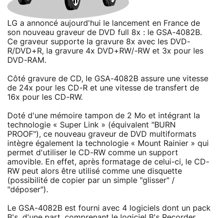
LG a annoncé aujourd'hui le lancement en France de
son nouveau graveur de DVD full 8x : le GSA-4082B.
Ce graveur supporte la gravure 8x avec les DVD-
R/DVD+R, la gravure 4x DVD+RW/-RW et 3x pour les
DVD-RAM.
Côté gravure de CD, le GSA-4082B assure une vitesse
de 24x pour les CD-R et une vitesse de transfert de
16x pour les CD-RW.
Doté d'une mémoire tampon de 2 Mo et intégrant la
technologie « Super Link » (équivalent "BURN
PROOF"), ce nouveau graveur de DVD multiformats
intègre également la technologie « Mount Rainier » qui
permet d'utiliser le CD-RW comme un support
amovible. En effet, après formatage de celui-ci, le CD-
RW peut alors être utilisé comme une disquette
(possibilité de copier par un simple "glisser" /
"déposer").
Le GSA-4082B est fourni avec 4 logiciels dont un pack
B's, d'une part, comprenant le
logiciel
B's Recorder