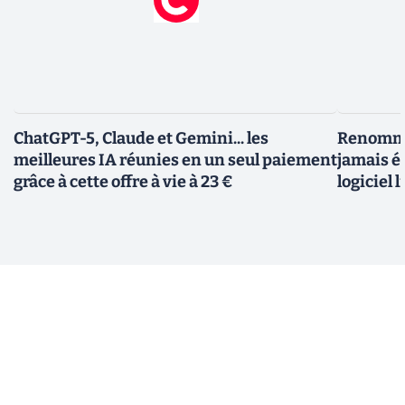
ChatGPT-5, Claude et Gemini... les
Renommer
meilleures IA réunies en un seul paiement
jamais ét
grâce à cette offre à vie à 23 €
logiciel l