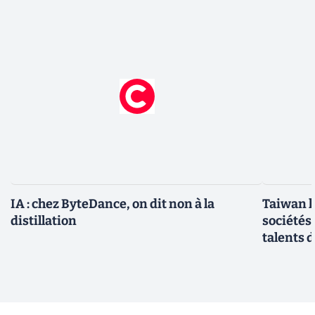
IA : chez ByteDance, on dit non à la
Taiwan l
distillation
sociétés
talents d