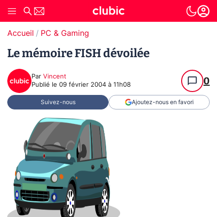
Accueil
PC & Gaming
Le mémoire FISH dévoilée
Par
Vincent
0
Publié le
09 février 2004 à 11h08
Suivez-nous
Ajoutez-nous en favori