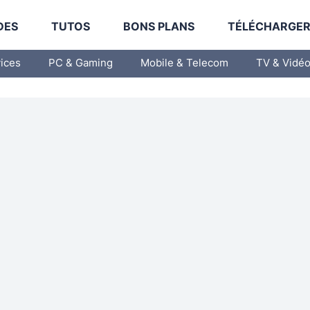
DES
TUTOS
BONS PLANS
TÉLÉCHARGE
vices
PC & Gaming
Mobile & Telecom
TV & Vidé