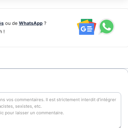
és
ou de
WhatsApp
?
h !