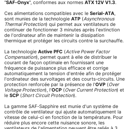
"
SAF-Onyx
", conformes aux normes
ATX 12V V1.3
.
Ces alimentations compatibles avec le
Serial-ATA
,
sont munies de la technologie
ATP
(
Asynchronous
Thermal Protection
) qui permet aux ventilateurs de
continuer de fonctionner 3 minutes après l'extinction
de l'ordinateur afin de maintenir la dissipation
thermique et protéger les circuits contre la surchauffe.
La technologie
Active PFC
(
Active Power Factor
Compensation
), permet quant à elle de distribuer le
courant de façon optimale en fournissant une
fréquence de puissance plus efficace et corrige
automatiquement la tension d'entrée afin de protéger
l'ordinateur des survoltages et des courts-circuits. Une
protection renforcée par la présence de l'
OVP
(
Over
Voltage Protection
), l'
OCP
(
Over Current Protection
) et
le
SCP
(
Short Circuit Protection
).
La gamme SAF-Sapphire est munie d'un système de
contrôle de ventilateur qui ajuste automatiquement la
vitesse de celui-ci en fonction de la température. Pour
réduire plus encore cette nuisance sonore, les
ventilateurs de l'alimentation peuvent être reliés à 3