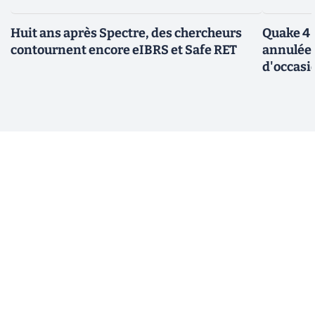
Huit ans après Spectre, des chercheurs
Quake 4 
contournent encore eIBRS et Safe RET
annulée 
d'occasi