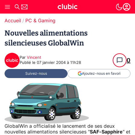
Accueil
PC & Gaming
Nouvelles alimentations
silencieuses GlobalWin
Par
Vincent
0
Publié le
07 janvier 2004 à 11h28
Suivez-nous
Ajoutez-nous en favori
GlobalWin a officialisé le lancement de ses deux
nouvelles alimentations silencieuses "
SAF-Sapphire
" et