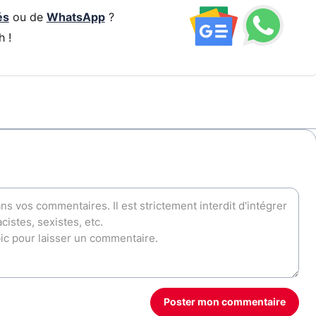
és
ou de
WhatsApp
?
h !
Poster mon commentaire