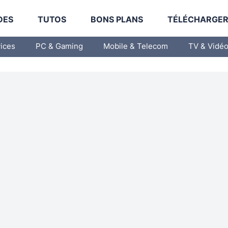
DES
TUTOS
BONS PLANS
TÉLÉCHARGE
vices
PC & Gaming
Mobile & Telecom
TV & Vidé