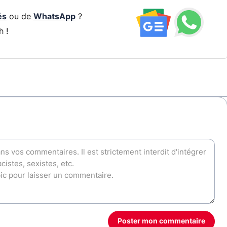
és
ou de
WhatsApp
?
h !
Poster mon commentaire