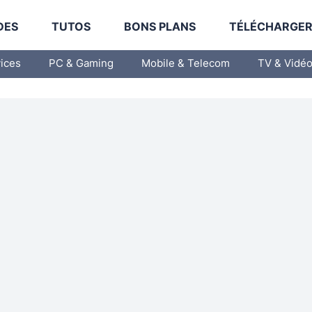
DES
TUTOS
BONS PLANS
TÉLÉCHARGE
vices
PC & Gaming
Mobile & Telecom
TV & Vidé