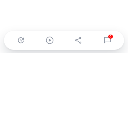
0
Abonnez-vous à notre newsletter !
Recevez un résumé quotidien de l'actu technologique.
S'inscrire
En cliquant sur s'inscrire, j’accepte de recevoir par email des
informations, actualités et offres commerciales de Clubic.
Conformément au RGPD, vous pouvez retirer votre consentement