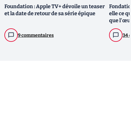
Foundation : Apple TV+ dévoile un teaser
Fondation
et la date de retour de sa série épique
elle ce q
que l'œu
9 commentaires
34 