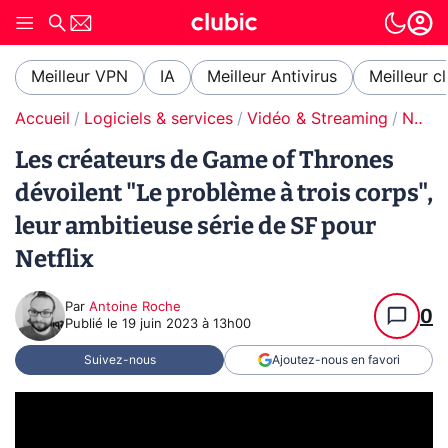
Meilleur VPN
IA
Meilleur Antivirus
Meilleur c
Accueil
Logiciels & services
Vidéo & Streaming
Netflix
Les créateurs de Game of Thrones
dévoilent "Le problème à trois corps",
leur ambitieuse série de SF pour
Netflix
Par
Antoine Roche
0
Publié le
19 juin 2023 à 13h00
Suivez-nous
Ajoutez-nous en favori