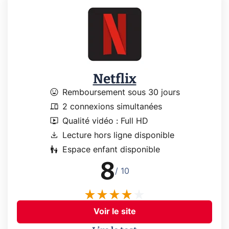
Netflix
mood
Remboursement sous 30 jours
devices
2 connexions simultanées
live_tv
Qualité vidéo : Full HD
download
Lecture hors ligne disponible
escalator_warning
Espace enfant disponible
8
/ 10
Voir le site