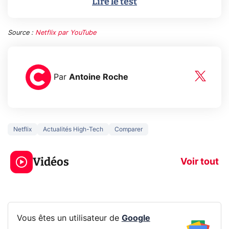
Lire le test
Source :
Netflix par YouTube
Par
Antoine Roche
Netflix
Actualités High-Tech
Comparer
3 écrans en 1 pour
5 générations
319€ ? Voici L'AOC
jeux dans la
Vidéos
CQ32G4ZA !
prochaine Xbo
Voir tout
Vous êtes un utilisateur de
Google