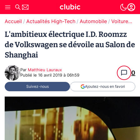
Accueil
Actualités High-Tech
Automobile
Voitures électriques
L'ambitieux électrique I.D. Roomzz
de Volkswagen se dévoile au Salon de
Shanghai
Par
Matthieu Lauraux
0
Publié le
16 avril 2019 à 06h59
Suivez-nous
Ajoutez-nous en favori