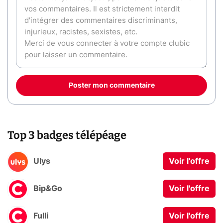
Poster mon commentaire
Top 3 badges télépéage
Ulys
Voir l'offre
Bip&Go
Voir l'offre
Fulli
Voir l'offre