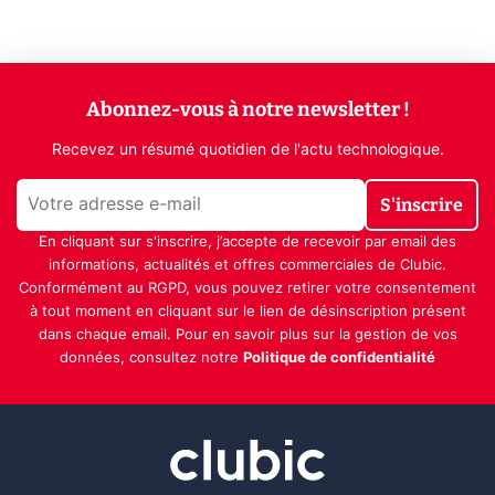
Abonnez-vous à notre newsletter !
Recevez un résumé quotidien de l'actu technologique.
S'inscrire
En cliquant sur s'inscrire, j’accepte de recevoir par email des
informations, actualités et offres commerciales de Clubic.
Conformément au RGPD, vous pouvez retirer votre consentement
à tout moment en cliquant sur le lien de désinscription présent
dans chaque email. Pour en savoir plus sur la gestion de vos
données, consultez notre
Politique de confidentialité