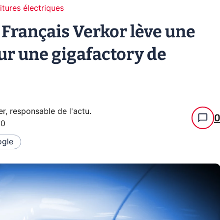
itures électriques
e Français Verkor lève une
r une gigafactory de
er, responsable de l'actu
.
30
gle