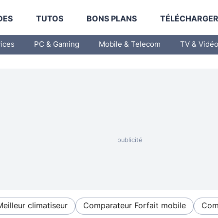
DES
TUTOS
BONS PLANS
TÉLÉCHARGE
vices
PC & Gaming
Mobile & Telecom
TV & Vidé
Meilleur climatiseur
Comparateur Forfait mobile
Comp