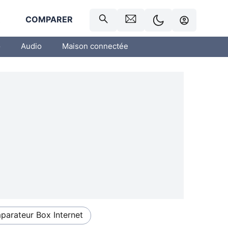
R
COMPARER
o
Audio
Maison connectée
arateur Box Internet