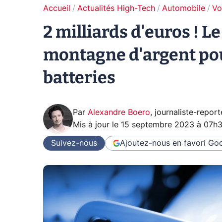
Accueil
Actualités High-Tech
Automobile
Vo
2 milliards d'euros ! L
montagne d'argent pou
batteries
Par
Alexandre Boero
,
journaliste-report
Mis à jour le
15 septembre 2023 à 07h
Suivez-nous
Ajoutez-nous en favori
Goo