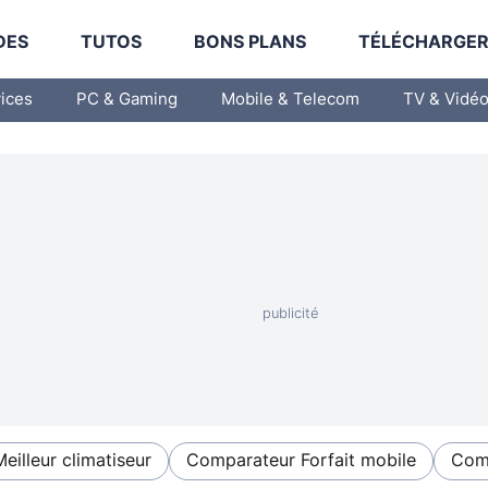
DES
TUTOS
BONS PLANS
TÉLÉCHARGE
vices
PC & Gaming
Mobile & Telecom
TV & Vidé
Meilleur climatiseur
Comparateur Forfait mobile
Comp