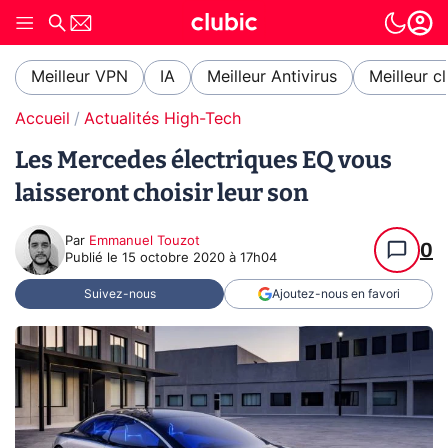
Meilleur VPN
IA
Meilleur Antivirus
Meilleur c
Accueil
Actualités High-Tech
Les Mercedes électriques EQ vous
laisseront choisir leur son
Par
Emmanuel Touzot
0
Publié le
15 octobre 2020 à 17h04
Suivez-nous
Ajoutez-nous en favori