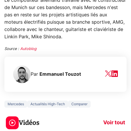
Le compositeur allemand travaille avec le constructeur
de Munich sur ces bandesson, mais Mercedes n'est
pas en reste sur les projets artistiques liés aux
moteurs électrifiés puisque sa branche sportive, AMG,
collabore avec le chanteur, guitariste et claviériste de
Linkin Park, Mike Shinoda.
Source :
Autoblog
Par
Emmanuel Touzot
Mercedes
Actualités High-Tech
Comparer
5 générations de
Ce que vous n
jeux dans la
savez sur la
Vidéos
prochaine Xbox !
navigation pri
Voir tout