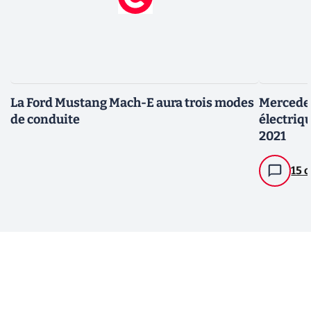
La Ford Mustang Mach-E aura trois modes
Mercede
de conduite
électriq
2021
15 