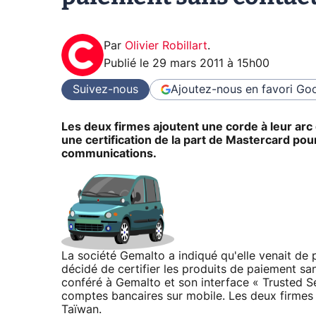
Par
Olivier Robillart
.
Publié le
29 mars 2011 à 15h00
Suivez-nous
Ajoutez-nous en favori
Goo
Les deux firmes ajoutent une corde à leur arc 
une certification de la part de Mastercard pour 
communications.
La société Gemalto a indiqué qu'elle venait de 
décidé de certifier les produits de paiement sa
conféré à Gemalto et son interface « Trusted S
comptes bancaires sur mobile. Les deux firmes
Taïwan.