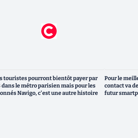
s touristes pourront bientôt payer par
Pour le meill
 dans le métro parisien mais pour les
contact va de
onnés Navigo, c'est une autre histoire
futur smart