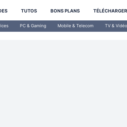
DES
TUTOS
BONS PLANS
TÉLÉCHARGE
vices
PC & Gaming
Mobile & Telecom
TV & Vidé