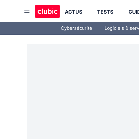
ACTUS
TESTS
GUI
Cybersécurité
Logiciels & ser