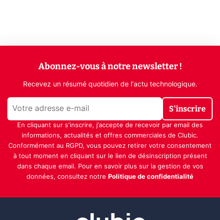
Abonnez-vous à notre newsletter !
Recevez un résumé quotidien de l'actu technologique.
S'inscrire
En cliquant sur s'inscrire, j’accepte de recevoir par email des
informations, actualités et offres commerciales de Clubic.
Conformément au RGPD, vous pouvez retirer votre consentement
à tout moment en cliquant sur le lien de désinscription présent
dans chaque email. Pour en savoir plus sur la gestion de vos
données, consultez notre
Politique de confidentialité