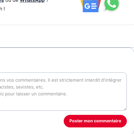
és
ou de
WhatsApp
?
h !
Poster mon commentaire