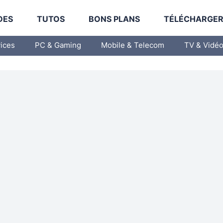
DES
TUTOS
BONS PLANS
TÉLÉCHARGE
vices
PC & Gaming
Mobile & Telecom
TV & Vidé