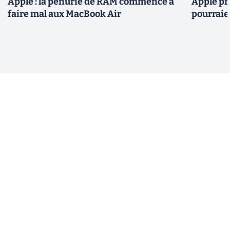
Apple : la pénurie de RAM commence à
Apple pré
faire mal aux MacBook Air
pourraie