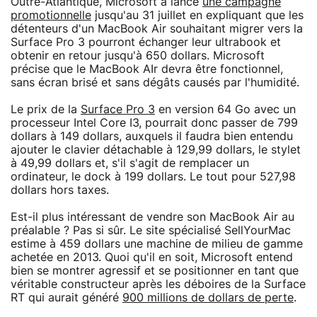
Outre-Atlantique, Microsoft a lancé
une campagne
promotionnelle
jusqu'au 31 juillet en expliquant que les
détenteurs d'un MacBook Air souhaitant migrer vers la
Surface Pro 3 pourront échanger leur ultrabook et
obtenir en retour jusqu'à 650 dollars. Microsoft
précise que le MacBook AIr devra être fonctionnel,
sans écran brisé et sans dégâts causés par l'humidité.
Le prix de la
Surface Pro 3
en version 64 Go avec un
processeur Intel Core I3, pourrait donc passer de 799
dollars à 149 dollars, auxquels il faudra bien entendu
ajouter le clavier détachable à 129,99 dollars, le stylet
à 49,99 dollars et, s'il s'agit de remplacer un
ordinateur, le dock à 199 dollars. Le tout pour 527,98
dollars hors taxes.
Est-il plus intéressant de vendre son MacBook Air au
préalable ? Pas si sûr. Le site spécialisé SellYourMac
estime à 459 dollars une machine de milieu de gamme
achetée en 2013. Quoi qu'il en soit, Microsoft entend
bien se montrer agressif et se positionner en tant que
véritable constructeur après les déboires de la Surface
RT qui aurait généré
900 millions de dollars de perte
.