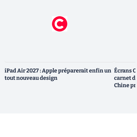
iPad Air 2027 : Apple préparerait enfin un
Écrans OL
tout nouveau design
carnet d
Chine pr