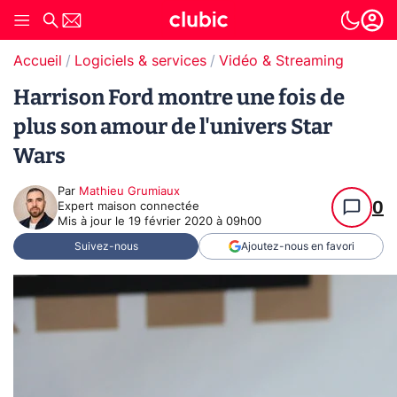
Accueil
Logiciels & services
Vidéo & Streaming
Harrison Ford montre une fois de
plus son amour de l'univers Star
Wars
Par
Mathieu Grumiaux
0
Expert maison connectée
Mis à jour le
19 février 2020 à 09h00
Suivez-nous
Ajoutez-nous en favori