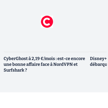
CyberGhost à 2,19 €/mois : est-ce encore
Disney+ :
une bonne affaire face à NordVPN et
débarque
Surfshark ?