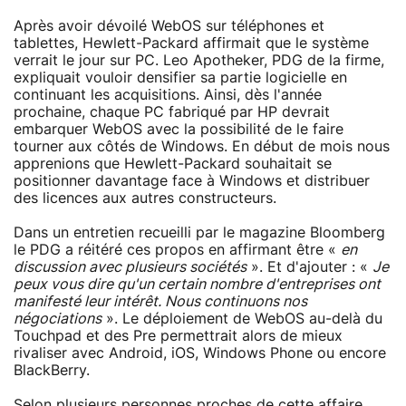
Après avoir dévoilé WebOS sur téléphones et
tablettes, Hewlett-Packard affirmait que le système
verrait le jour sur PC. Leo Apotheker, PDG de la firme,
expliquait vouloir densifier sa partie logicielle en
continuant les acquisitions. Ainsi, dès l'année
prochaine, chaque PC fabriqué par HP devrait
embarquer WebOS avec la possibilité de le faire
tourner aux côtés de Windows. En début de mois nous
apprenions que Hewlett-Packard souhaitait se
positionner davantage face à Windows et distribuer
des licences aux autres constructeurs.
Dans un entretien recueilli par le magazine Bloomberg
le PDG a réitéré ces propos en affirmant être «
en
discussion avec plusieurs sociétés
». Et d'ajouter : «
Je
peux vous dire qu'un certain nombre d'entreprises ont
manifesté leur intérêt. Nous continuons nos
négociations
». Le déploiement de WebOS au-delà du
Touchpad et des Pre permettrait alors de mieux
rivaliser avec Android, iOS, Windows Phone ou encore
BlackBerry.
Selon plusieurs personnes proches de cette affaire,