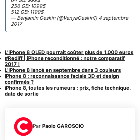
64 GB: 999$
256 GB: 1099$
512 GB: 1199$
— Benjamin Geskin (@VenyaGeskin1)
4 septembre
2017
L’iPhone 8 OLED pourrait coûter plus de 1.000 euros
#Rediff | iPhone reconditionné : notre comparatif
2017 !
L’iPhone 8 lancé en septembre dans 3 couleurs
IPhone 8 : reconnaissance faciale 3D et design
confirmés ?
iPhone 8, toutes les rumeurs : prix, fiche technique,
date de sortie
Par
Paolo GAROSCIO