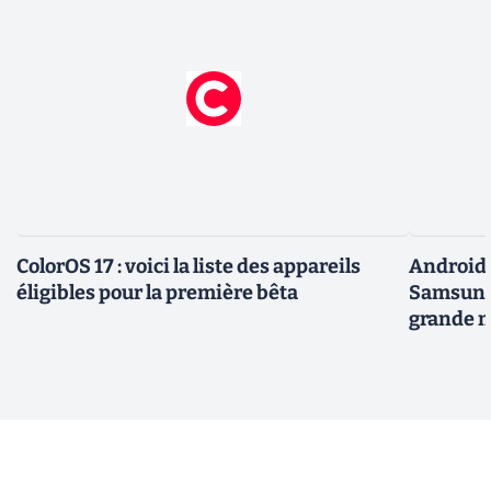
ColorOS 17 : voici la liste des appareils
Android 
éligibles pour la première bêta
Samsung 
grande m