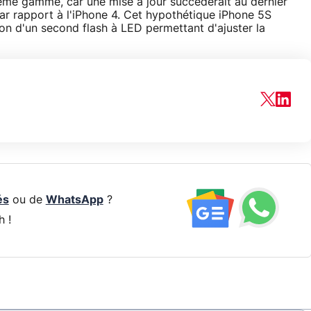
ième gamme, car une mise à jour succéderait au dernier
ar rapport à l'iPhone 4. Cet hypothétique iPhone 5S
on d'un second flash à LED permettant d'ajuster la
és
ou de
WhatsApp
?
h !