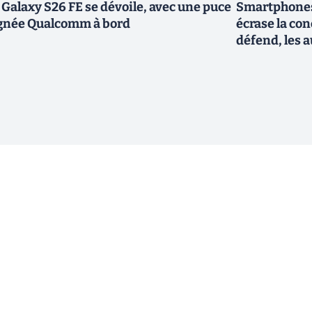
 Galaxy S26 FE se dévoile, avec une puce
Smartphones
gnée Qualcomm à bord
écrase la co
défend, les a
ewsletter !
En cliquant sur s'inscrire, j’accepte
offres commerciales de Clubic. Co