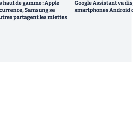
 haut de gamme : Apple
Google Assistant va dis
ncurrence, Samsung se
smartphones Android d
utres partagent les miettes
S'inscrire
 de recevoir par email des informations, actualités et
nformément au RGPD, vous pouvez retirer votre