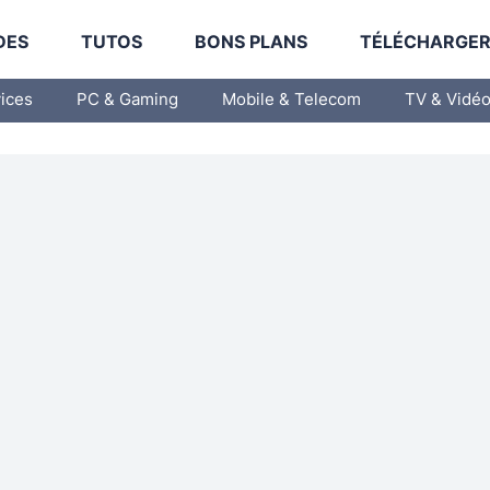
DES
TUTOS
BONS PLANS
TÉLÉCHARGE
vices
PC & Gaming
Mobile & Telecom
TV & Vidé