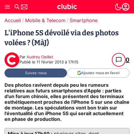
Accueil
Mobile & Telecom
Smartphone
L'iPhone 5S dévoilé via des photos
volées ? (MàJ)
Par
Audrey Oeillet
0
Publié le
11 février 2013 à 17h15
Suivez-nous
Ajoutez-nous en favori
Des photos ravivent depuis peu les rumeurs
relatives aux futurs smartphones d'Apple : parties
d'un forum chinois, elles présentent des terminaux
esthétiquement proches de l'iPhone 5 sur une chaîne
de montage. Les spéculations vont bon train sur
l'éventualité d'un iPhone 5S qui serait actuellement
en phase de production.
Mise à jour 17h40 :
plusieurs sites, dont