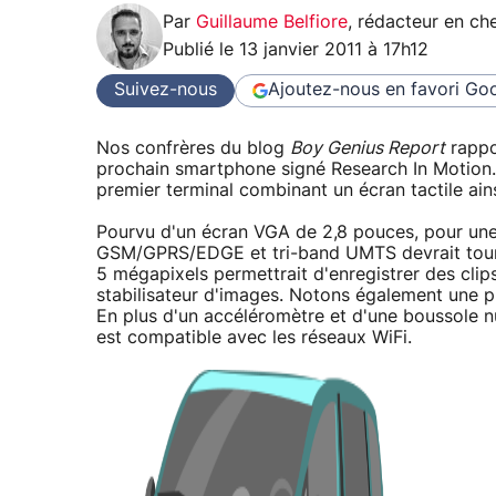
Par
Guillaume Belfiore
,
rédacteur en che
Publié le
13 janvier 2011 à 17h12
Suivez-nous
Ajoutez-nous en favori
Goo
Nos confrères du blog
Boy Genius Report
rappo
prochain smartphone signé Research In Motion.
premier terminal combinant un écran tactile ain
Pourvu d'un écran VGA de 2,8 pouces, pour une
GSM/GPRS/EDGE et tri-band UMTS devrait tourne
5 mégapixels permettrait d'enregistrer des clips
stabilisateur d'images. Notons également une pu
En plus d'un accéléromètre et d'une boussole 
est compatible avec les réseaux WiFi.