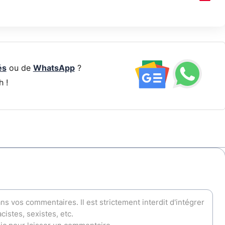
és
ou de
WhatsApp
?
h !