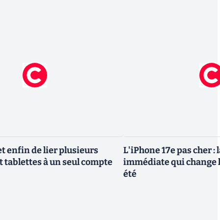
 enfin de lier plusieurs
L'iPhone 17e pas cher : 
t tablettes à un seul compte
immédiate qui change l
été