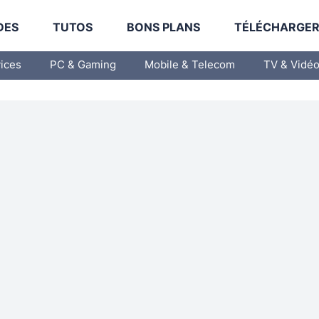
DES
TUTOS
BONS PLANS
TÉLÉCHARGE
vices
PC & Gaming
Mobile & Telecom
TV & Vidé