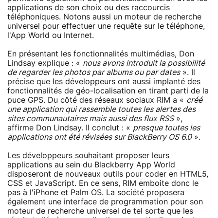
applications de son choix ou des raccourcis
téléphoniques. Notons aussi un moteur de recherche
universel pour effectuer une requête sur le téléphone,
l'App World ou Internet.
En présentant les fonctionnalités multimédias, Don
Lindsay explique : «
nous avons introduit la possibilité
de regarder les photos par albums ou par dates
». Il
précise que les développeurs ont aussi implanté des
fonctionnalités de géo-localisation en tirant parti de la
puce GPS. Du côté des réseaux sociaux RIM a «
créé
une application qui rassemble toutes les alertes des
sites communautaires mais aussi des flux RSS
»,
affirme Don Lindsay. Il conclut : «
presque toutes les
applications ont été révisées sur BlackBerry OS 6.0
».
Les développeurs souhaitant proposer leurs
applications au sein du Blackberry App World
disposeront de nouveaux outils pour coder en HTML5,
CSS et JavaScript. En ce sens, RIM emboite donc le
pas à l'iPhone et Palm OS. La société proposera
également une interface de programmation pour son
moteur de recherche universel de tel sorte que les