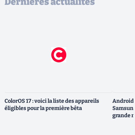
Dernières actualités
ColorOS 17 : voici la liste des appareils
Android 
éligibles pour la première bêta
Samsung 
grande m