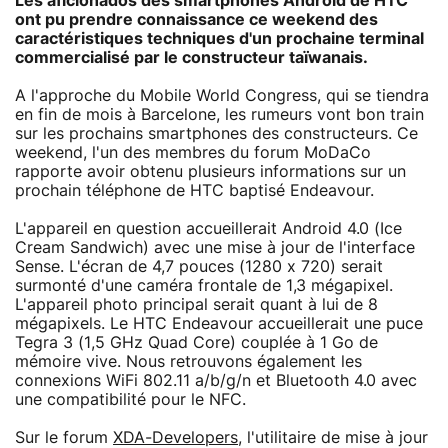
Les aficionados des smartphones Android de HTC
ont pu prendre connaissance ce weekend des
caractéristiques techniques d'un prochaine terminal
commercialisé par le constructeur taïwanais.
A l'approche du Mobile World Congress, qui se tiendra
en fin de mois à Barcelone, les rumeurs vont bon train
sur les prochains smartphones des constructeurs. Ce
weekend, l'un des membres du forum MoDaCo
rapporte avoir obtenu plusieurs informations sur un
prochain téléphone de HTC baptisé Endeavour.
L'appareil en question accueillerait Android 4.0 (Ice
Cream Sandwich) avec une mise à jour de l'interface
Sense. L'écran de 4,7 pouces (1280 x 720) serait
surmonté d'une caméra frontale de 1,3 mégapixel.
L'appareil photo principal serait quant à lui de 8
mégapixels. Le HTC Endeavour accueillerait une puce
Tegra 3 (1,5 GHz Quad Core) couplée à 1 Go de
mémoire vive. Nous retrouvons également les
connexions WiFi 802.11 a/b/g/n et Bluetooth 4.0 avec
une compatibilité pour le NFC.
Sur le forum
XDA-Developers
, l'utilitaire de mise à jour