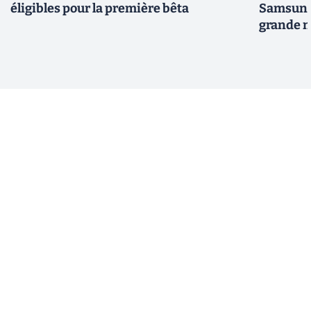
éligibles pour la première bêta
Samsung 
grande m