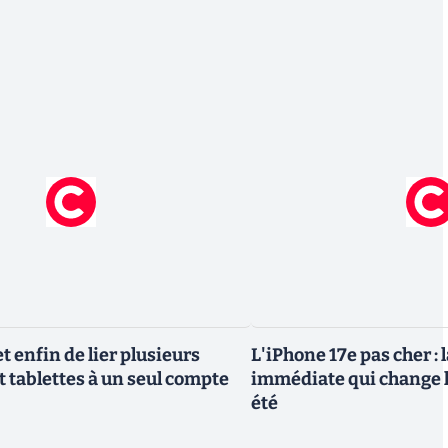
 enfin de lier plusieurs
L'iPhone 17e pas cher : 
t tablettes à un seul compte
immédiate qui change l
été