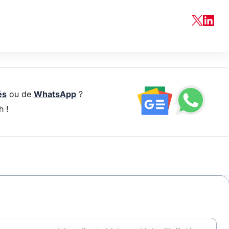
és
ou de
WhatsApp
?
h !