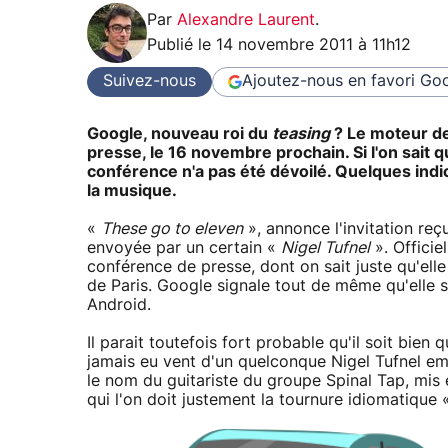
Par
Alexandre Laurent
.
Publié le
14 novembre 2011 à 11h12
Suivez-nous
Ajoutez-nous en favori
Goo
Google, nouveau roi du
teasing
? Le moteur de
presse, le 16 novembre prochain. Si l'on sait qu
conférence n'a pas été dévoilé. Quelques indic
la musique.
«
These go to eleven
», annonce l'invitation reç
envoyée par un certain «
Nigel Tufnel
». Officie
conférence de presse, dont on sait juste qu'ell
de Paris. Google signale tout de même qu'elle s
Android.
Il parait toutefois fort probable qu'il soit bie
jamais eu vent d'un quelconque Nigel Tufnel em
le nom du guitariste du groupe Spinal Tap, mi
qui l'on doit justement la tournure idiomatique