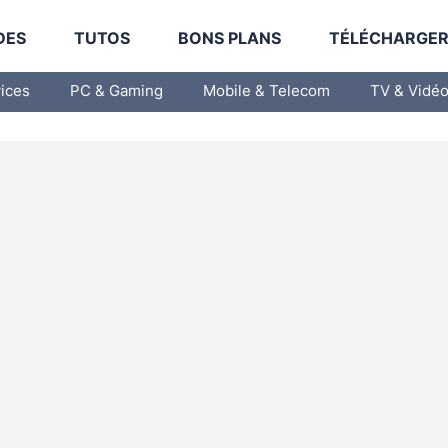
DES
TUTOS
BONS PLANS
TÉLÉCHARGE
vices
PC & Gaming
Mobile & Telecom
TV & Vidé