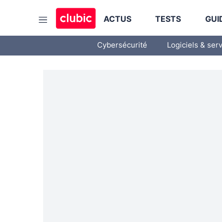
ACTUS
TESTS
GUI
Cybersécurité
Logiciels & ser