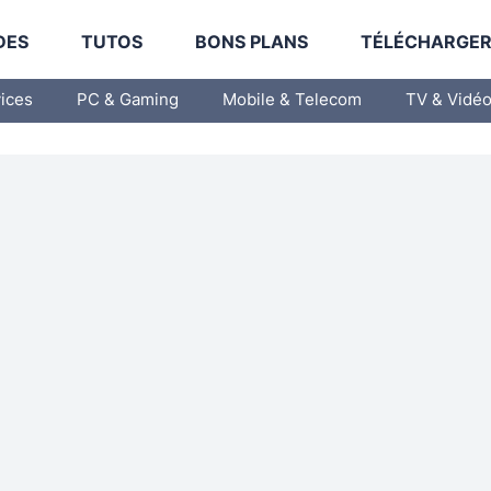
DES
TUTOS
BONS PLANS
TÉLÉCHARGE
vices
PC & Gaming
Mobile & Telecom
TV & Vidé