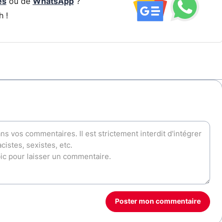
és
ou de
WhatsApp
?
h !
Poster mon commentaire