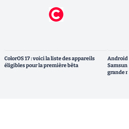
ColorOS 17 : voici la liste des appareils
Android 
éligibles pour la première bêta
Samsung 
grande m