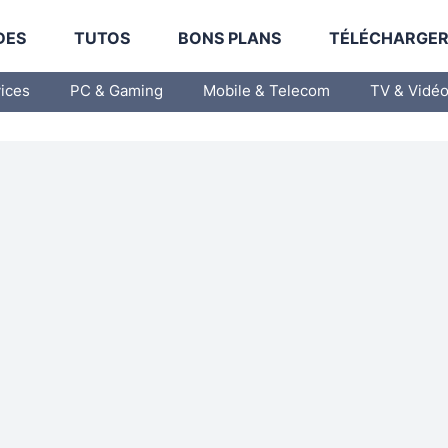
DES
TUTOS
BONS PLANS
TÉLÉCHARGE
vices
PC & Gaming
Mobile & Telecom
TV & Vidé