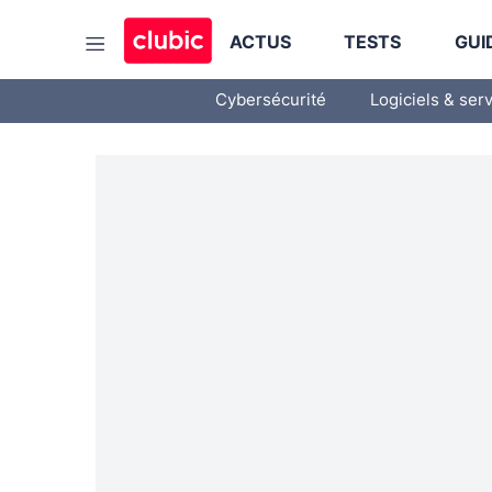
ACTUS
TESTS
GUI
Cybersécurité
Logiciels & ser