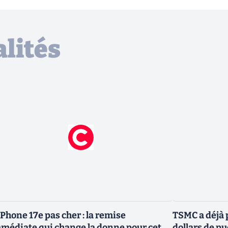
lités
iPhone 17e pas cher : la remise
TSMC a déjà p
médiate qui change la donne pour cet
dollars de p