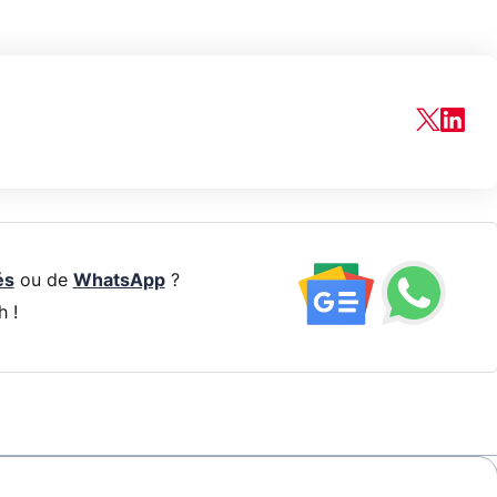
és
ou de
WhatsApp
?
h !