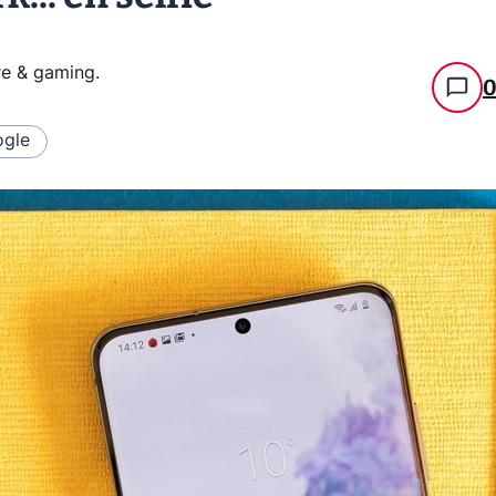
re & gaming
.
gle