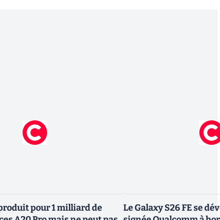
roduit pour 1 milliard de
Le Galaxy S26 FE se dév
uces A20 Pro mais ne peut pas
signée Qualcomm à bo