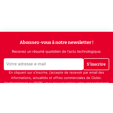
Abonnez-vous à notre newsletter !
Recevez un résumé quotidien de l'actu technologique.
S'inscrire
En cliquant sur s'inscrire, j’accepte de recevoir par email des
informations, actualités et offres commerciales de Clubic.
Conformément au RGPD, vous pouvez retirer votre consentement
à tout moment en cliquant sur le lien de désinscription présent
dans chaque email. Pour en savoir plus sur la gestion de vos
données, consultez notre
Politique de confidentialité