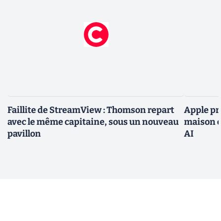
Faillite de StreamView : Thomson repart
Apple pr
avec le même capitaine, sous un nouveau
maison c
pavillon
AI