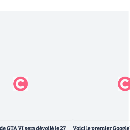
de GTA VI sera dévoilé le 27
Voici le premier Googl