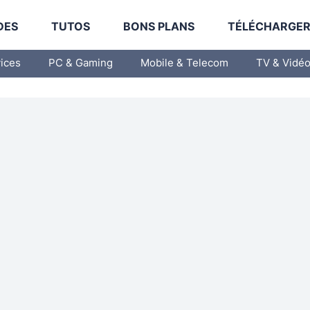
DES
TUTOS
BONS PLANS
TÉLÉCHARGE
vices
PC & Gaming
Mobile & Telecom
TV & Vidé