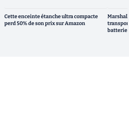
Cette enceinte étanche ultra compacte
Marshall 
perd 50% de son prix sur Amazon
transpor
batterie