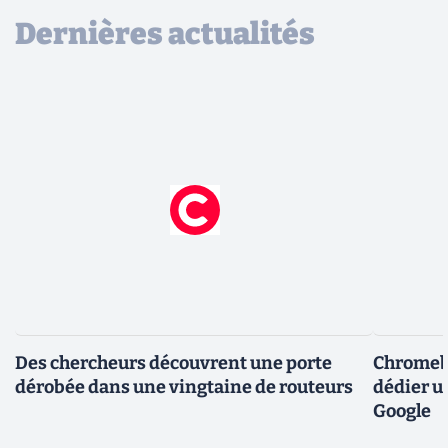
Dernières actualités
Des chercheurs découvrent une porte
Chromebo
dérobée dans une vingtaine de routeurs
dédier u
Google