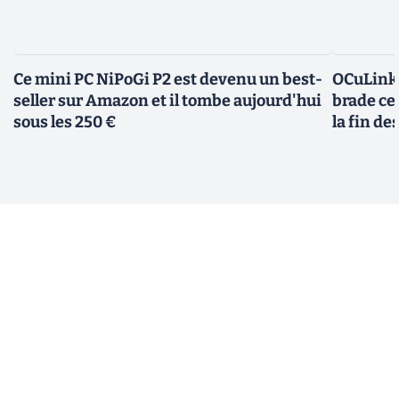
Ce mini PC NiPoGi P2 est devenu un best-
OCuLink,
seller sur Amazon et il tombe aujourd'hui
brade ce
sous les 250 €
la fin de