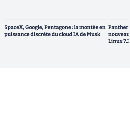
SpaceX, Google, Pentagone : la montée en
Panther L
puissance discrète du cloud IA de Musk
nouveau
Linux 7.