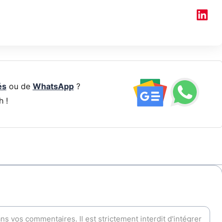
és
ou de
WhatsApp
?
h !