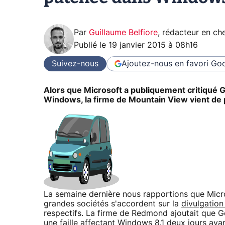
Par
Guillaume Belfiore
,
rédacteur en che
Publié le
19 janvier 2015 à 08h16
Suivez-nous
Ajoutez-nous en favori
Goo
Alors que Microsoft a publiquement critiqué Go
Windows, la firme de Mountain View vient de p
La semaine dernière nous rapportions que Micros
grandes sociétés s'accordent sur la
divulgation
respectifs. La firme de Redmond ajoutait que G
une faille affectant Windows 8.1 deux jours avan