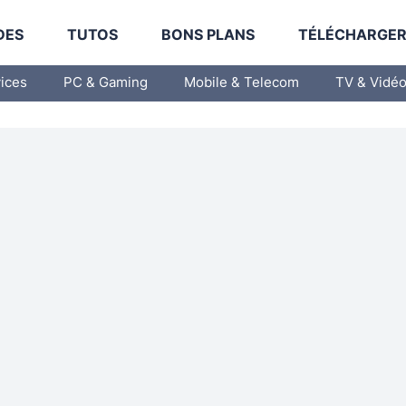
DES
TUTOS
BONS PLANS
TÉLÉCHARGE
vices
PC & Gaming
Mobile & Telecom
TV & Vidé