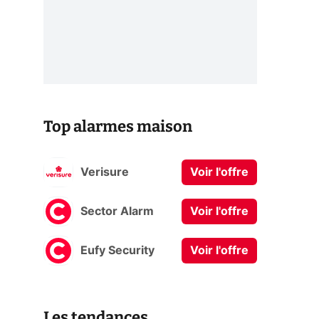
Top alarmes maison
Verisure
Voir l'offre
Sector Alarm
Voir l'offre
Eufy Security
Voir l'offre
Les tendances