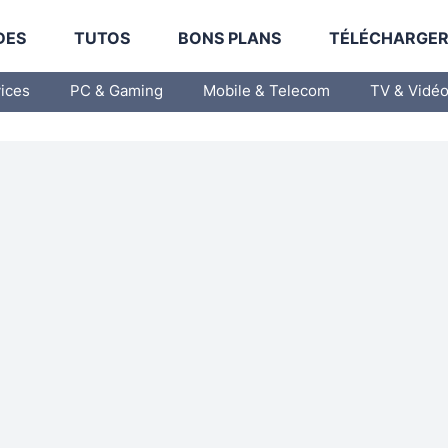
DES
TUTOS
BONS PLANS
TÉLÉCHARGE
vices
PC & Gaming
Mobile & Telecom
TV & Vidé