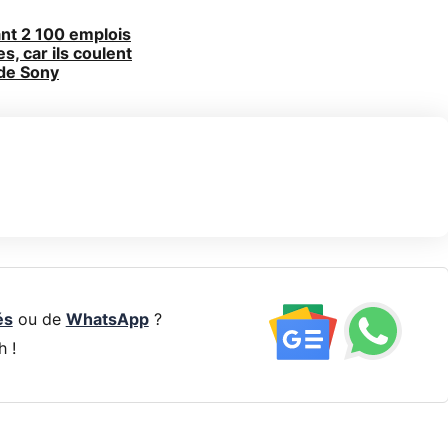
nt 2 100 emplois
s, car ils coulent
 de Sony
és
ou de
WhatsApp
?
h !